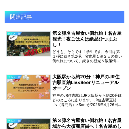
関連記事
第２弾名古屋食い倒れ旅！名古屋
グルメ・旅
観光！夜ごはんは絶品ひつまぶ
し！
どうも、そらです！学生です。今回は第
１弾に続き第2弾、名古屋１泊２日の食い
倒れ旅について、続きの観光＆散策情報
も交えながらお届けしたいと思います！
↓ 第１弾「名古屋食い倒れ旅第1弾！赤
福氷に味噌煮込みうどん！！」に興味が
大阪駅から約20分！神戸のJR住
グルメ・旅
ある方はこちらからど...
吉駅直結Liv×Seerリニューアル
オープン
神戸のJR住吉駅はJR大阪駅から約20分ほ
どのところにあります。JR住吉駅直結
Liv（専門店）×Seerが2025年4月26日に
リニューアルオープンされました！開業
36年で最大級のリニューアルとのことな
ので、さっそく訪れてみました。今回
第３弾名古屋食い倒れ旅！名古屋
グルメ・旅
は、...
城から大須商店街へ！名古屋めし