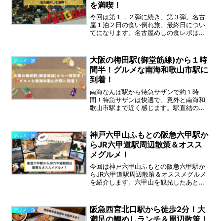
を満喫！
今回は第１，２弾に続き、第３弾。名古
屋１泊２日の食い倒れ旅、最終日につい
てになります。名古屋めしの食レポはも
ちろん、観光＆散策情報も交えながらお
届けします！2日目は名古屋城や大須商店
街の観光情報がメインです。そして、あ
大阪の梅田駅(御堂筋線)から１時
グルメ・旅
の名古屋名物みそかつの...
間半！グルメな南海和歌山市駅に
到着！
南海なんば駅から特急サザンで約１時
間！特急サザンは快適で、意外と南海和
歌山市駅まで近く感じます。駅直結の施
設キーノ和歌山はおしゃれで雰囲気も良
く、グルメがいっぱい！和歌山市駅周辺
であおとそらが訪れた場所やお店を紹介
神戸六甲山ふもとの阪急六甲駅か
グルメ・旅
していきたいと思います！
らJR六甲道駅周辺散策＆オスス
メグルメ！
今回は神戸六甲山ふもとの阪急六甲駅か
らJR六甲道駅周辺散策＆オススメグルメ
を紹介します。六甲山を観光したあとな
どにもオススメ！駅近で手土産にも嬉し
い和菓子屋さん、厳選素材で丁寧に作ら
れたパスタ屋さん、絶品手打ちうどんの
阪急西宮北口駅から徒歩2分！大
グルメ・旅
お店等を紹介します！
満足の鯛めしランチ＆周辺散策！