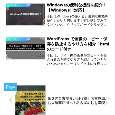
で、発表を聞いている人が注目してくれ
Windowsの便利な機能を紹介！
プログラミング・情報
たり、印象にも残りやすく...
【Windows11対応】
今回はWindowsの使えると便利な機能を
紹介したいと思います！ぜひ試してみて
くださいね！クリップボードクリップボ
ードではコピーしたデータをためておく
ことができます。複数の文章を一度に分
けてコピーして貼り付けたいことってあ
WordPress で画像のコピー・保
プログラミング・情報
りますよね。クリッ...
存を防止するやり方を紹介！html
のコード付き
今回は、サイト内の画像がコピー・保存
されるのを防ぐやり方を紹介していきた
いと思います。一度サイト上に投稿した
画像を、完璧に保護することは困難で
す。こちらの記事で紹介する方法も、完
全に画像を保護することができるもので
はありませんので、その点は...
第３弾名古屋食い倒れ旅！名古屋城か
ら大須商店街へ！名古屋めしを満喫！