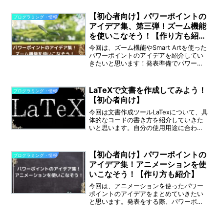
搭載されており、基本的に無料で使用す
ることができます。実際に使ってみたと
【初心者向け】パワーポイントの
プログラミング・情報
ころ便利で使...
アイデア集、第三弾！ズーム機能
を使いこなそう！【作り方も紹
介】
今回は、ズーム機能やSmart Artを使った
パワーポイントのアイデアを紹介してい
きたいと思います！発表準備でパワーポ
イントを作ろうと思っている方は、参考
にしてみてくださいね！※本記事で紹介す
るスライドは、Microsoft Office ...
LaTeXで文書を作成してみよう！
プログラミング・情報
【初心者向け】
今回は文書作成ツールLaTexについて、具
体的なコードの書き方を紹介していきた
いと思います。自分の使用用途に合わせ
て、ぜひ試してみてくださいね！LaTeX
の構成LaTex文書は、・ドキュメントの種
類を指定する”ドキュメントクラス”・文
【初心者向け】パワーポイントの
プログラミング・情報
書内で...
アイデア集！アニメーションを使
いこなそう！【作り方も紹介】
今回は、アニメーションを使ったパワー
ポイントのアイデアをまとめていきたい
と思います。発表をする際、パワーポイ
ントを効果的に使用することはとても重
要です。スライドに少し動きが付くだけ