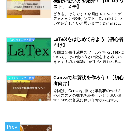
機能や使い方を紹介！【to-Do リ
スト、メモ】
どうも、そらです！今回はメモやアイデ
アまとめに便利なソフト、Dynalist につ
いて紹介したいと思います！Dynalist と
は文章やメモを階層別にまとめて書くこ
とのできるツール。箇条書きやチェック
欄も簡単に作ることができるので、to-
LaTeXをはじめてみよう【初心者
プログラミング・情報
D...
向け】
今回は文書作成用のツールであるLaTexに
ついて、その使い方と特徴をまとめてい
きます！環境構築が面倒だと言われる
LaTexですが、最近ではブラウザで簡単に
LaTexを利用できるオンラインツールも充
実しており、誰でもすぐに始めることが
Canvaで年賀状を作ろう！【初心
プログラミング・情報
できます...
者向け】
今回は、Canvaを用いた年賀状の作り方
やオススメの機能を紹介したいと思いま
す！SNSの普及に伴い年賀状を出す人は
年々減っているように感じますが、今で
も親戚や仕事で付き合いのある方など年
賀状を贈りたい人っていますよね。
Canvaを用いれば知...