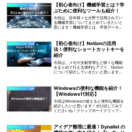
【初心者向け】機械学習とは？学
プログラミング・情報
ぶために便利なツールも紹介！
今回は、近年様々な分野で活用されてい
る機械学習についてまとめていきたいと
思います！機械学習とは、学習データか
らパターンを学習し、特定のタスクを実
行できるようにした人工知能（AI）の一
手法のことです。機械学習を用いて、画
【初心者向け】Notionの活用
プログラミング・情報
像処理によるデジタル画...
法！便利なショートカットキーを
紹介
今回は、メモや文献管理など様々な機能
をまとめて行える便利なアプリ、Notion
について紹介していきたいと思います！
Notionとは、情報を一挙にまとめて管理
できるクラウド型アプリケーション。そ
の機能は多岐にわたり、使いこなせれば
Windowsの便利な機能を紹介！
プログラミング・情報
日々の作業効...
【Windows11対応】
今回はWindowsの使えると便利な機能を
紹介したいと思います！ぜひ試してみて
くださいね！クリップボードクリップボ
ードではコピーしたデータをためておく
ことができます。複数の文章を一度に分
けてコピーして貼り付けたいことってあ
アイデア整理に最適！Dynalist の
プログラミング・情報
りますよね。クリッ...